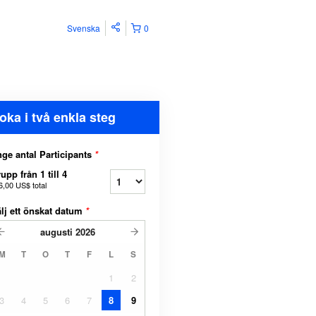
Svenska
0
oka i två enkla steg
ge antal Participants
*
upp från 1 till 4
6,00 US$
total
lj ett önskat datum
*
augusti
2026
M
T
O
T
F
L
S
1
2
3
4
5
6
7
8
9