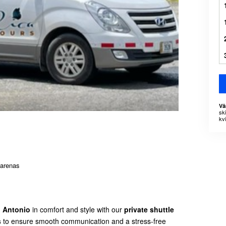
Vä
sk
kvi
tarenas
l Antonio
in comfort and style with our
private shuttle
s
to ensure smooth communication and a stress-free