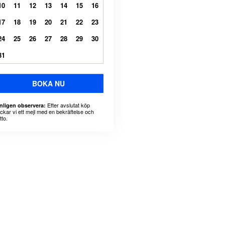
10
11
12
13
14
15
16
17
18
19
20
21
22
23
24
25
26
27
28
29
30
31
BOKA NU
Efter avslutat köp
nligen observera:
ickar vi ett mejl med en bekräftelse och
tto.