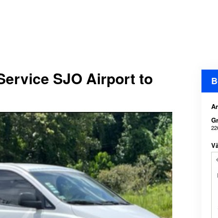
 Service SJO Airport to
B
An
Gr
22
Vä