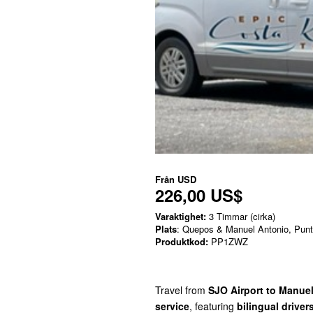
Från
USD
226,00 US$
Varaktighet:
3 Timmar (cirka)
Plats
: Quepos & Manuel Antonio, Pun
Produktkod:
PP1ZWZ
Travel from
SJO Airport to Manue
service
, featuring
bilingual driver