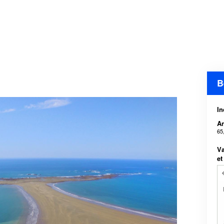
B
In
An
65
Væ
et