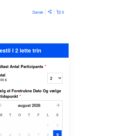
Dansk
0
estil I 2 lette trin
dtast Antal Participants
*
tal
,00 $
lg et Foretrukne Dato Og vælge
 tidspunkt
*
august
2026
M
T
O
T
F
L
S
1
2
3
4
5
6
7
8
9