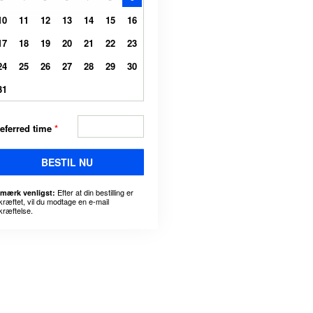
10
11
12
13
14
15
16
17
18
19
20
21
22
23
24
25
26
27
28
29
30
31
eferred time
*
BESTIL NU
Efter at din bestilling er
mærk venligst:
kræftet, vil du modtage en e-mail
kræftelse.