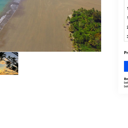
Pr
Be
be
be